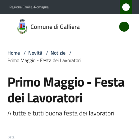
Vai al contenuto
Vai alla navigazione
Vai al footer
Regione Emilia-Romagna
Comune
Comune di Galliera
di
Galliera
Home
/
Novità
/
Notizie
/
Primo Maggio - Festa dei Lavoratori
Amministrazione
Primo Maggio - Festa
Salta al contenuto
Novità
Menu selezionato
dei Lavoratori
Servizi
A tutte e tutti buona festa dei lavoratori
Vivere
Galliera
Data
: