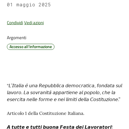
01 maggio 2025
Condividi
Vedi azioni
Amministrazione
Trasparente
Argomenti
Tutti
Accesso all'informazione
gli
argomenti...
Contenuto
Seguici
“𝘓’𝘐𝘵𝘢𝘭𝘪𝘢 𝘦̀ 𝘶𝘯𝘢 𝘙𝘦𝘱𝘶𝘣𝘣𝘭𝘪𝘤𝘢 𝘥𝘦𝘮𝘰𝘤𝘳𝘢𝘵𝘪𝘤𝘢, 𝘧𝘰𝘯𝘥𝘢𝘵𝘢 𝘴𝘶𝘭
su
𝘭𝘢𝘷𝘰𝘳𝘰. 𝘓𝘢 𝘴𝘰𝘷𝘳𝘢𝘯𝘪𝘵𝘢̀ 𝘢𝘱𝘱𝘢𝘳𝘵𝘪𝘦𝘯𝘦 𝘢𝘭 𝘱𝘰𝘱𝘰𝘭𝘰, 𝘤𝘩𝘦 𝘭𝘢
𝘦𝘴𝘦𝘳𝘤𝘪𝘵𝘢 𝘯𝘦𝘭𝘭𝘦 𝘧𝘰𝘳𝘮𝘦 𝘦 𝘯𝘦𝘪 𝘭𝘪𝘮𝘪𝘵𝘪 𝘥𝘦𝘭𝘭𝘢 𝘊𝘰𝘴𝘵𝘪𝘵𝘶𝘻𝘪𝘰𝘯𝘦.”
Articolo 1 della Costituzione Italiana.
𝘼 𝙩𝙪𝙩𝙩𝙚 𝙚 𝙩𝙪𝙩𝙩𝙞 𝙗𝙪𝙤𝙣𝙖 𝙁𝙚𝙨𝙩𝙖 𝙙𝙚𝙞 𝙇𝙖𝙫𝙤𝙧𝙖𝙩𝙤𝙧𝙞!