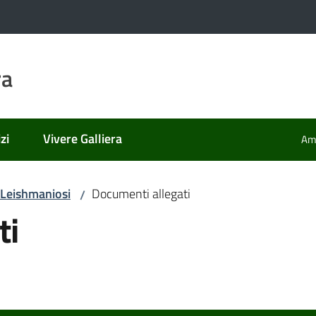
ra
zi
Vivere Galliera
Amm
a Leishmaniosi
Documenti allegati
/
ti