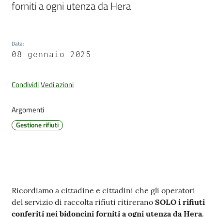
forniti a ogni utenza da Hera
Amministrazione
Data
:
Trasparente
08 gennaio 2025
Tutti
Condividi
Vedi azioni
gli
argomenti...
Argomenti
Gestione rifiuti
Seguici
su
Contenuto
Ricordiamo a cittadine e cittadini che gli operatori
del servizio di raccolta rifiuti ritirerano
SOLO i rifiuti
conferiti nei bidoncini forniti a ogni utenza da Hera
.