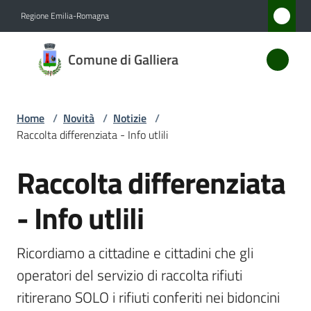
Vai al contenuto
Vai alla navigazione
Vai al footer
Regione Emilia-Romagna
Comune
Comune di Galliera
di
Galliera
Home
/
Novità
/
Notizie
/
Raccolta differenziata - Info utlili
Amministrazione
Raccolta differenziata
Salta al contenuto
Novità
Menu selezionato
- Info utlili
Servizi
Ricordiamo a cittadine e cittadini che gli 
Vivere
operatori del servizio di raccolta rifiuti 
Galliera
ritirerano SOLO i rifiuti conferiti nei bidoncini 