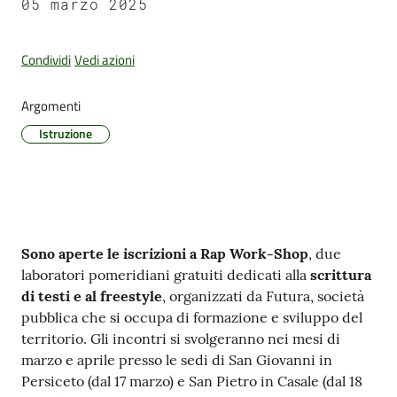
05 marzo 2025
Condividi
Vedi azioni
Amministrazione
Trasparente
Argomenti
Istruzione
Tutti
gli
argomenti...
Contenuto
Sono aperte le iscrizioni a Rap Work-Shop
, due
Seguici
laboratori pomeridiani gratuiti dedicati alla
scrittura
su
di testi e al freestyle
, organizzati da Futura, società
pubblica che si occupa di formazione e sviluppo del
territorio. Gli incontri si svolgeranno nei mesi di
marzo e aprile presso le sedi di San Giovanni in
Persiceto (dal 17 marzo) e San Pietro in Casale (dal 18