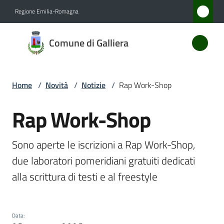
Vai al contenuto
Vai alla navigazione
Vai al footer
Regione Emilia-Romagna
Comune
Comune di Galliera
di
Galliera
Home
/
Novità
/
Notizie
/
Rap Work-Shop
Amministrazione
Rap Work-Shop
Salta al contenuto
Novità
Sono aperte le iscrizioni a Rap Work-Shop, 
Menu selezionato
due laboratori pomeridiani gratuiti dedicati 
Servizi
alla scrittura di testi e al freestyle
Vivere
Galliera
Data
: