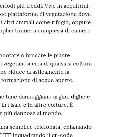
eriodi più freddi. Vive in acquitrini,
uisce piattaforme di vegetazione dove
 di altri animali come rifugio, oppure
emplici tunnel a complessi di camere
nuotare o brucare le piante
vegetali, si ciba di qualsiasi coltura
one riduce drasticamente la
 formazione di acque aperte.
ue tane danneggiano argini, dighe e
in risaie e in altre colture. È
ive più dannose al mondo.
 una semplice telefonata, chiamando
LIFE inquadrando il qr-code