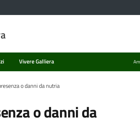
ra
zi
Vivere Galliera
Amm
presenza o danni da nutria
senza o danni da