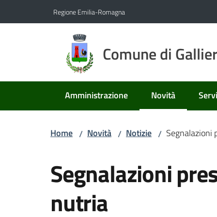
Vai al contenuto
Vai alla navigazione
Vai al footer
Regione Emilia-Romagna
Comune di Gallie
Amministrazione
Novità
Servi
Menu selezionato
Home
Novità
Notizie
Segnalazioni 
/
/
/
Salta al contenuto
Segnalazioni pre
nutria