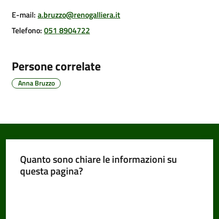
E-mail
:
a.bruzzo@renogalliera.it
Telefono
:
051 8904722
Amministrazione
Trasparente
Persone correlate
Tutti
Anna Bruzzo
gli
argomenti...
Seguici
su
Quanto sono chiare le informazioni su
questa pagina?
Valuta da 1 a 5 stelle