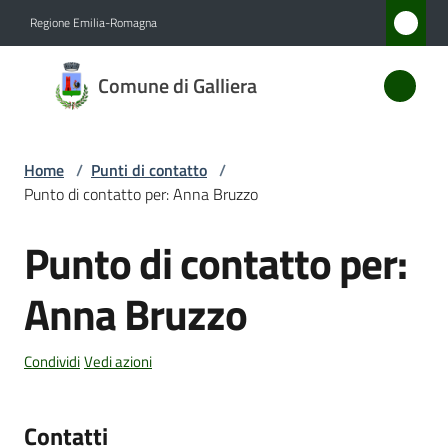
Vai al contenuto
Vai alla navigazione
Vai al footer
Regione Emilia-Romagna
Comune
Comune di Galliera
di
Galliera
Home
/
Punti di contatto
/
Punto di contatto per: Anna Bruzzo
Amministrazione
Punto di contatto per:
Salta al contenuto
Novità
Anna Bruzzo
Servizi
Condividi
Vedi azioni
Vivere
Galliera
Contatti