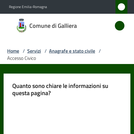
Vai al contenuto
Vai alla navigazione
Vai al footer
Regione Emilia-Romagna
Comune
Comune di Galliera
di
Galliera
Home
/
Servizi
/
Anagrafe e stato civile
/
Accesso Civico
Amministrazione
Novità
Quanto sono chiare le informazioni su
questa pagina?
Servizi
Menu selezionato
Valuta da 1 a 5 stelle
Vivere
Galliera