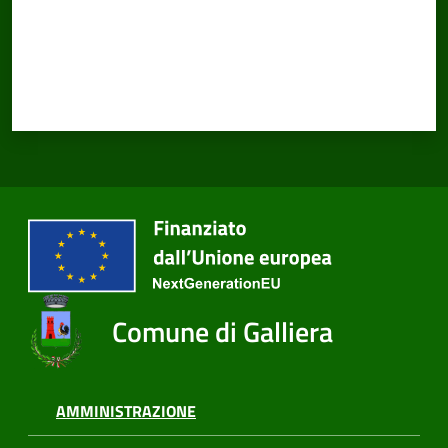
Amministrazione
Trasparente
Tutti
gli
argomenti...
Seguici
su
Comune di Galliera
AMMINISTRAZIONE