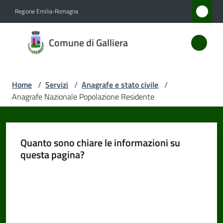
Vai al contenuto
Vai alla navigazione
Vai al footer
Regione Emilia-Romagna
Comune
Comune di Galliera
di
Galliera
Home
/
Servizi
/
Anagrafe e stato civile
/
Anagrafe Nazionale Popolazione Residente
Amministrazione
Novità
Quanto sono chiare le informazioni su
questa pagina?
Servizi
Menu selezionato
Valuta da 1 a 5 stelle
Vivere
Galliera