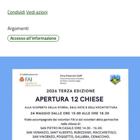
Condividi
Vedi azioni
Amministrazione
Argomenti
Trasparente
Accesso all'informazione
Tutti
gli
argomenti...
Seguici
su