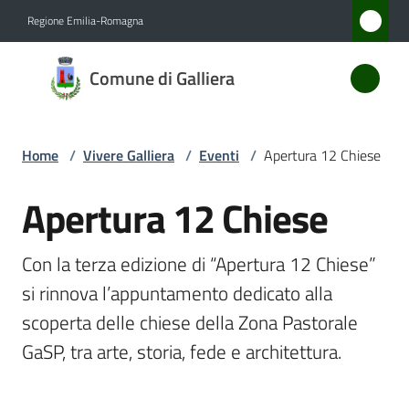
Vai al contenuto
Vai alla navigazione
Vai al footer
Regione Emilia-Romagna
Comune
Comune di Galliera
di
Galliera
Home
/
Vivere Galliera
/
Eventi
/
Apertura 12 Chiese
Amministrazione
Apertura 12 Chiese
Salta al contenuto
Novità
Con la terza edizione di “Apertura 12 Chiese” 
si rinnova l’appuntamento dedicato alla 
Servizi
scoperta delle chiese della Zona Pastorale 
Vivere
GaSP, tra arte, storia, fede e architettura.
Galliera
Menu selezionato