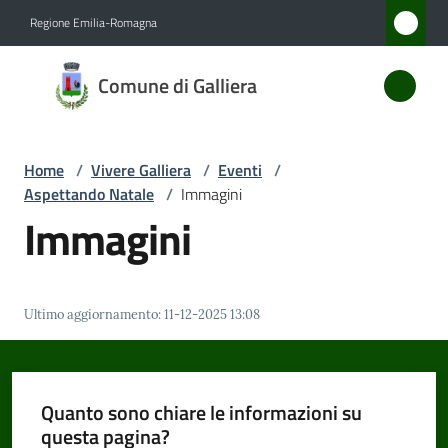
Vai al contenuto
Vai alla navigazione
Vai al footer
Regione Emilia-Romagna
Comune
Comune di Galliera
di
Galliera
Home
/
Vivere Galliera
/
Eventi
/
Aspettando Natale
/
Immagini
Amministrazione
Immagini
Novità
Ultimo aggiornamento
:
11-12-2025 13:08
Servizi
Vivere
Galliera
Quanto sono chiare le informazioni su
Menu selezionato
questa pagina?