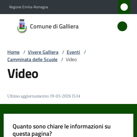
Vai al contenuto
Vai alla navigazione
Vai al footer
Regione Emilia-Romagna
Comune
Comune di Galliera
di
Galliera
Home
/
Vivere Galliera
/
Eventi
/
Camminata delle Scuole
/
Video
Amministrazione
Video
Novità
Ultimo aggiornamento
:
19-03-2026 15:14
Servizi
Vivere
Galliera
Quanto sono chiare le informazioni su
Menu selezionato
questa pagina?