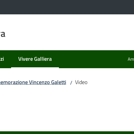
ra
zi
Vivere Galliera
Amm
Menu selezionato
morazione Vincenzo Galetti
Video
/