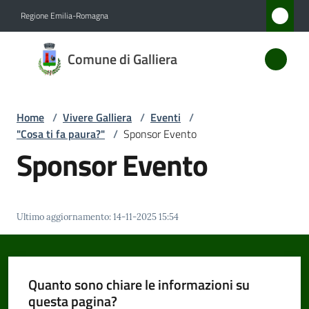
Vai al contenuto
Vai alla navigazione
Vai al footer
Regione Emilia-Romagna
Comune
Comune di Galliera
di
Galliera
Home
/
Vivere Galliera
/
Eventi
/
"Cosa ti fa paura?"
/
Sponsor Evento
Amministrazione
Sponsor Evento
Novità
Ultimo aggiornamento
:
14-11-2025 15:54
Servizi
Vivere
Galliera
Quanto sono chiare le informazioni su
Menu selezionato
questa pagina?