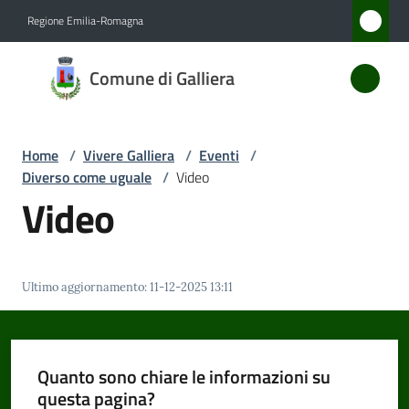
Vai al contenuto
Vai alla navigazione
Vai al footer
Regione Emilia-Romagna
Comune
Comune di Galliera
di
Galliera
Home
/
Vivere Galliera
/
Eventi
/
Diverso come uguale
/
Video
Amministrazione
Video
Novità
Ultimo aggiornamento
:
11-12-2025 13:11
Servizi
Vivere
Galliera
Quanto sono chiare le informazioni su
Menu selezionato
questa pagina?