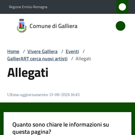
Vai al contenuto
Vai alla navigazione
Vai al footer
Regione Emilia-Romagna
Comune
Comune di Galliera
di
Galliera
Home
/
Vivere Galliera
/
Eventi
/
GallierART cerca nuovi artisti
/
Allegati
Amministrazione
Allegati
Novità
Ultimo aggiornamento
:
13-06-2026 16:43
Servizi
Vivere
Galliera
Quanto sono chiare le informazioni su
Menu selezionato
questa pagina?