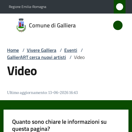
Vai al contenuto
Vai alla navigazione
Vai al footer
Regione Emilia-Romagna
Comune
Comune di Galliera
di
Galliera
Home
/
Vivere Galliera
/
Eventi
/
GallierART cerca nuovi artisti
/
Video
Amministrazione
Video
Novità
Ultimo aggiornamento
:
13-06-2026 16:43
Servizi
Vivere
Galliera
Quanto sono chiare le informazioni su
Menu selezionato
questa pagina?