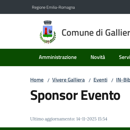
Vai al contenuto
Vai alla navigazione
Vai al footer
Regione Emilia-Romagna
Comune di Gallie
Amministrazione
Novità
Servi
Home
Vivere Galliera
Eventi
IN-Bib
/
/
/
Sponsor Evento
Ultimo aggiornamento
:
14-11-2025 15:54