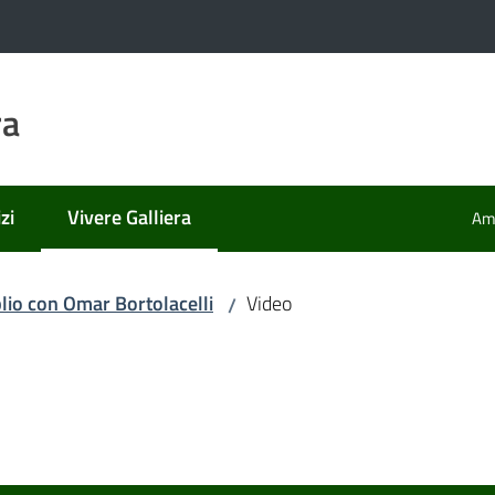
ra
zi
Vivere Galliera
Amm
Menu selezionato
lio con Omar Bortolacelli
Video
/