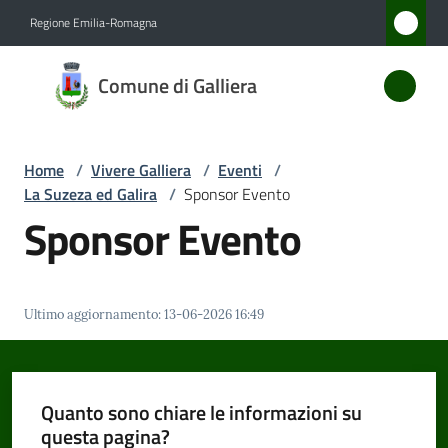
Vai al contenuto
Vai alla navigazione
Vai al footer
Regione Emilia-Romagna
Comune
Comune di Galliera
di
Galliera
Home
/
Vivere Galliera
/
Eventi
/
La Suzeza ed Galira
/
Sponsor Evento
Amministrazione
Sponsor Evento
Novità
Ultimo aggiornamento
:
13-06-2026 16:49
Servizi
Vivere
Galliera
Quanto sono chiare le informazioni su
Menu selezionato
questa pagina?