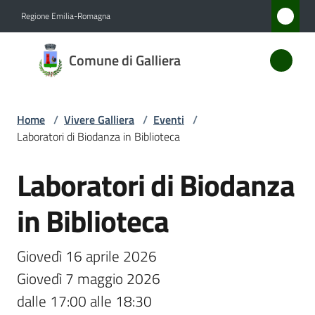
Vai al contenuto
Vai alla navigazione
Vai al footer
Regione Emilia-Romagna
Comune
Comune di Galliera
di
Galliera
Home
/
Vivere Galliera
/
Eventi
/
Laboratori di Biodanza in Biblioteca
Amministrazione
Laboratori di Biodanza
Salta al contenuto
Novità
in Biblioteca
Servizi
Giovedì 16 aprile 2026 

Vivere
Giovedì 7 maggio 2026 

Galliera
dalle 17:00 alle 18:30
Menu selezionato