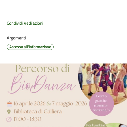
Amministrazione
Condividi
Vedi azioni
Trasparente
Argomenti
Tutti
Accesso all'informazione
gli
argomenti...
Seguici
su