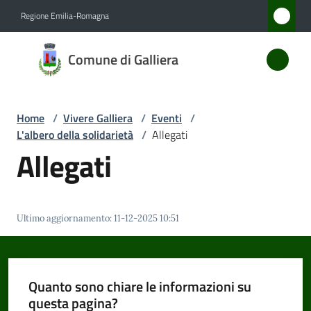
Vai al contenuto
Vai alla navigazione
Vai al footer
Regione Emilia-Romagna
Comune
Comune di Galliera
di
Galliera
Home
/
Vivere Galliera
/
Eventi
/
L'albero della solidarietà
/
Allegati
Amministrazione
Allegati
Novità
Ultimo aggiornamento
:
11-12-2025 10:51
Servizi
Vivere
Galliera
Quanto sono chiare le informazioni su
Menu selezionato
questa pagina?