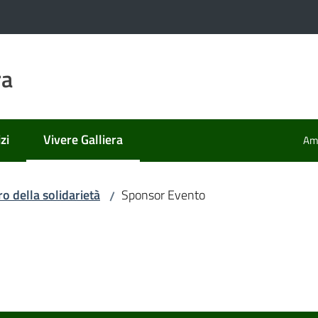
ra
zi
Vivere Galliera
Amm
Menu selezionato
ro della solidarietà
Sponsor Evento
/