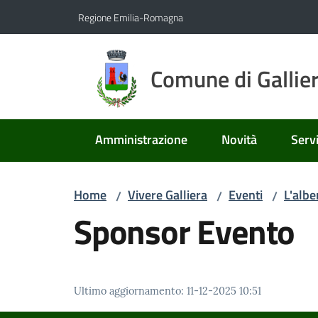
Vai al contenuto
Vai alla navigazione
Vai al footer
Regione Emilia-Romagna
Comune di Gallie
Amministrazione
Novità
Servi
Home
Vivere Galliera
Eventi
L'albe
/
/
/
Sponsor Evento
Ultimo aggiornamento
:
11-12-2025 10:51