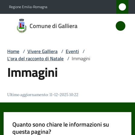
Vai al contenuto
Vai alla navigazione
Vai al footer
Regione Emilia-Romagna
Comune
Comune di Galliera
di
Galliera
Home
/
Vivere Galliera
/
Eventi
/
L'ora del racconto di Natale
/
Immagini
Amministrazione
Immagini
Novità
Ultimo aggiornamento
:
11-12-2025 10:22
Servizi
Vivere
Galliera
Quanto sono chiare le informazioni su
Menu selezionato
questa pagina?