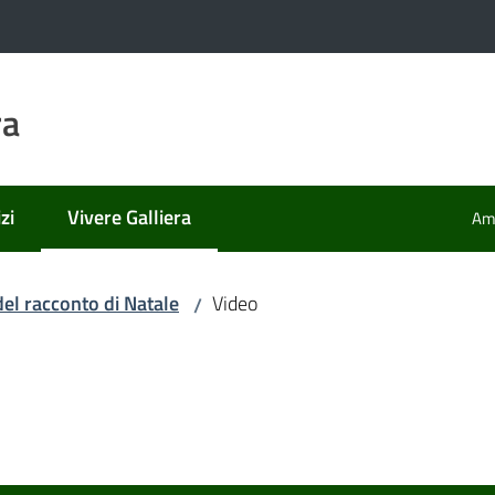
ra
zi
Vivere Galliera
Amm
Menu selezionato
del racconto di Natale
Video
/