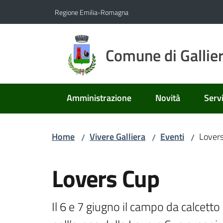
Vai al contenuto
Vai alla navigazione
Vai al footer
Regione Emilia-Romagna
Comune di Gallie
Amministrazione
Novità
Servi
Home
Vivere Galliera
Eventi
Lover
/
/
/
Salta al contenuto
Lovers Cup
Il 6 e 7 giugno il campo da calcetto