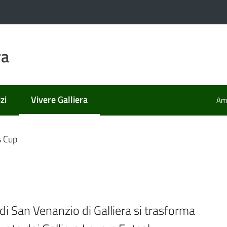
ra
zi
Vivere Galliera
Amm
Menu selezionato
s Cup
 di San Venanzio di Galliera si trasforma 