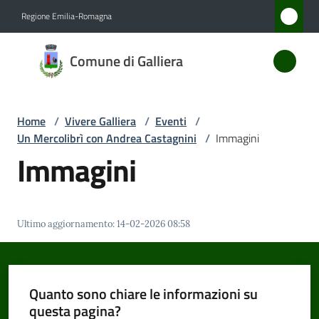
Vai al contenuto
Vai alla navigazione
Vai al footer
Regione Emilia-Romagna
Comune
Comune di Galliera
di
Galliera
Home
/
Vivere Galliera
/
Eventi
/
Un Mercolibrì con Andrea Castagnini
/
Immagini
Amministrazione
Immagini
Novità
Ultimo aggiornamento
:
14-02-2026 08:58
Servizi
Vivere
Galliera
Quanto sono chiare le informazioni su
Menu selezionato
questa pagina?