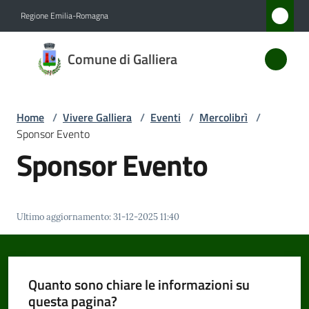
Vai al contenuto
Vai alla navigazione
Vai al footer
Regione Emilia-Romagna
Comune
Comune di Galliera
di
Galliera
Home
/
Vivere Galliera
/
Eventi
/
Mercolibrì
/
Sponsor Evento
Amministrazione
Sponsor Evento
Novità
Ultimo aggiornamento
:
31-12-2025 11:40
Servizi
Vivere
Galliera
Quanto sono chiare le informazioni su
Menu selezionato
questa pagina?