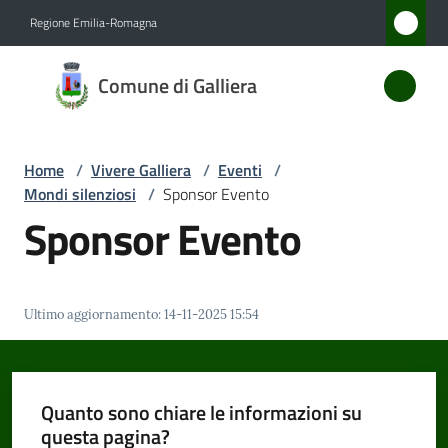
Vai al contenuto
Vai alla navigazione
Vai al footer
Regione Emilia-Romagna
Comune
Comune di Galliera
di
Galliera
Home
/
Vivere Galliera
/
Eventi
/
Mondi silenziosi
/
Sponsor Evento
Amministrazione
Sponsor Evento
Novità
Ultimo aggiornamento
:
14-11-2025 15:54
Servizi
Vivere
Galliera
Quanto sono chiare le informazioni su
Menu selezionato
questa pagina?