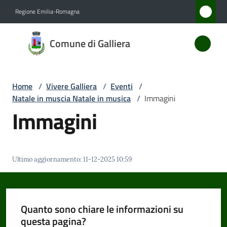
Vai al contenuto
Vai alla navigazione
Vai al footer
Regione Emilia-Romagna
Comune
Comune di Galliera
di
Galliera
Home
/
Vivere Galliera
/
Eventi
/
Natale in muscia Natale in musica
/
Immagini
Amministrazione
Immagini
Novità
Ultimo aggiornamento
:
11-12-2025 10:59
Servizi
Vivere
Galliera
Quanto sono chiare le informazioni su
Menu selezionato
questa pagina?