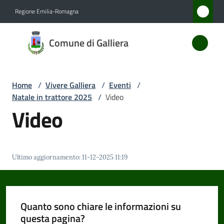
Vai al contenuto
Vai alla navigazione
Vai al footer
Regione Emilia-Romagna
Comune
Comune di Galliera
di
Galliera
Home
/
Vivere Galliera
/
Eventi
/
Natale in trattore 2025
/
Video
Amministrazione
Video
Novità
Ultimo aggiornamento
:
11-12-2025 11:19
Servizi
Vivere
Galliera
Quanto sono chiare le informazioni su
Menu selezionato
questa pagina?