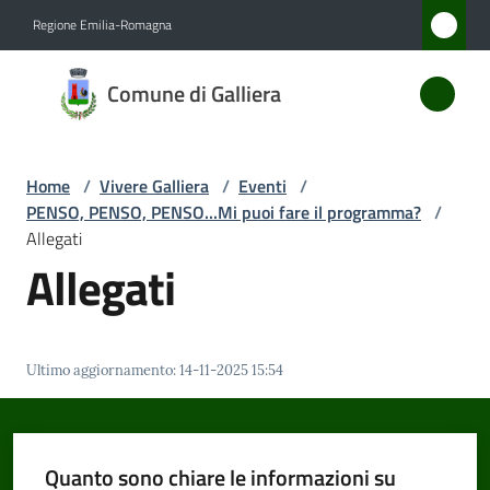
Vai al contenuto
Vai alla navigazione
Vai al footer
Regione Emilia-Romagna
Comune
Comune di Galliera
di
Galliera
Home
/
Vivere Galliera
/
Eventi
/
PENSO, PENSO, PENSO...Mi puoi fare il programma?
/
Amministrazione
Allegati
Allegati
Novità
Servizi
Ultimo aggiornamento
:
14-11-2025 15:54
Vivere
Galliera
Menu selezionato
Quanto sono chiare le informazioni su