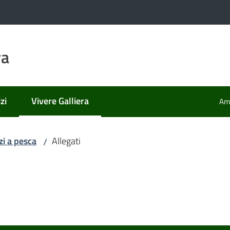
ra
zi
Vivere Galliera
Amm
Menu selezionato
i a pesca
Allegati
/