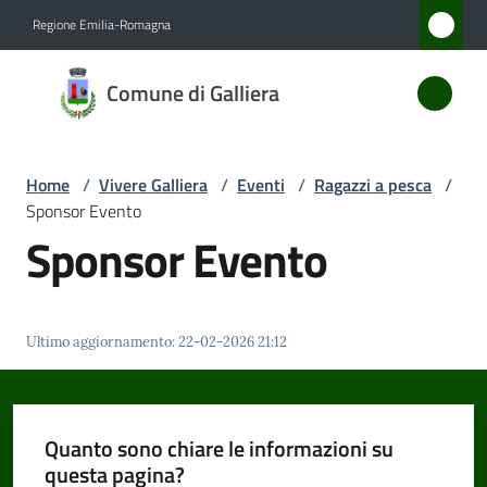
Vai al contenuto
Vai alla navigazione
Vai al footer
Regione Emilia-Romagna
Comune
Comune di Galliera
di
Galliera
Home
/
Vivere Galliera
/
Eventi
/
Ragazzi a pesca
/
Sponsor Evento
Amministrazione
Sponsor Evento
Novità
Ultimo aggiornamento
:
22-02-2026 21:12
Servizi
Vivere
Galliera
Quanto sono chiare le informazioni su
Menu selezionato
questa pagina?