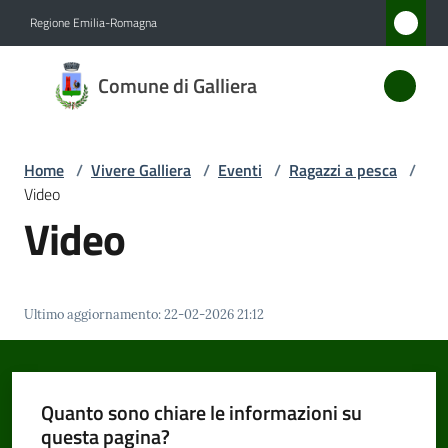
Vai al contenuto
Vai alla navigazione
Vai al footer
Regione Emilia-Romagna
Comune
Comune di Galliera
di
Galliera
Home
/
Vivere Galliera
/
Eventi
/
Ragazzi a pesca
/
Video
Amministrazione
Video
Novità
Ultimo aggiornamento
:
22-02-2026 21:12
Servizi
Vivere
Galliera
Quanto sono chiare le informazioni su
Menu selezionato
questa pagina?