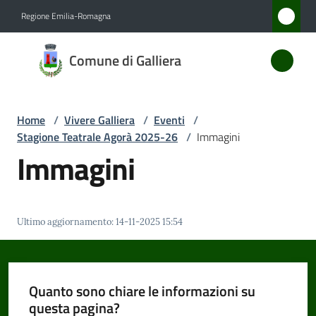
Vai al contenuto
Vai alla navigazione
Vai al footer
Regione Emilia-Romagna
Comune
Comune di Galliera
di
Galliera
Home
/
Vivere Galliera
/
Eventi
/
Stagione Teatrale Agorà 2025-26
/
Immagini
Amministrazione
Immagini
Novità
Ultimo aggiornamento
:
14-11-2025 15:54
Servizi
Vivere
Galliera
Quanto sono chiare le informazioni su
Menu selezionato
questa pagina?