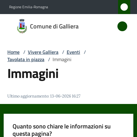
Vai al contenuto
Vai alla navigazione
Vai al footer
Regione Emilia-Romagna
Comune
Comune di Galliera
di
Galliera
Home
/
Vivere Galliera
/
Eventi
/
Tavolata in piazza
/
Immagini
Amministrazione
Immagini
Novità
Ultimo aggiornamento
:
13-06-2026 16:27
Servizi
Vivere
Galliera
Quanto sono chiare le informazioni su
Menu selezionato
questa pagina?