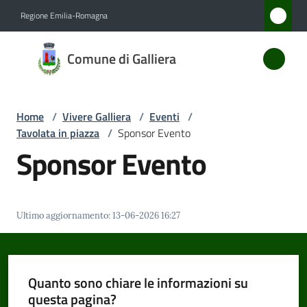
Vai al contenuto
Vai alla navigazione
Vai al footer
Regione Emilia-Romagna
Comune
Comune di Galliera
di
Galliera
Home
/
Vivere Galliera
/
Eventi
/
Tavolata in piazza
/
Sponsor Evento
Amministrazione
Sponsor Evento
Novità
Ultimo aggiornamento
:
13-06-2026 16:27
Servizi
Vivere
Galliera
Quanto sono chiare le informazioni su
Menu selezionato
questa pagina?