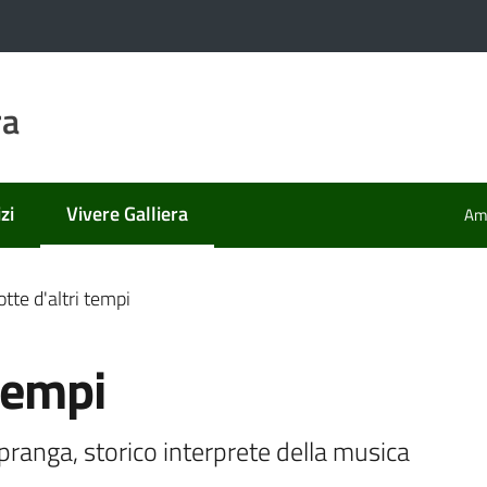
ra
zi
Vivere Galliera
Amm
Menu selezionato
tte d'altri tempi
 tempi
pranga, storico interprete della musica 