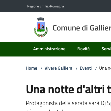
Vai al contenuto
Vai alla navigazione
Vai al footer
Regione Emilia-Romagna
Comune di Gallie
Amministrazione
Novità
Servi
Home
Vivere Galliera
Eventi
Una no
/
/
/
Salta al contenuto
Una notte d'altri
Protagonista della serata sarà Dj S