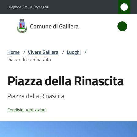
Vai al contenuto
Vai alla navigazione
Vai al footer
Regione Emilia-Romagna
Comune
Comune di Galliera
di
Galliera
Home
/
Vivere Galliera
/
Luoghi
/
Piazza della Rinascita
Amministrazione
Piazza della Rinascita
Salta al contenuto
Novità
Piazza della Rinascita
Servizi
Condividi
Vedi azioni
Vivere
Galliera
Menu selezionato