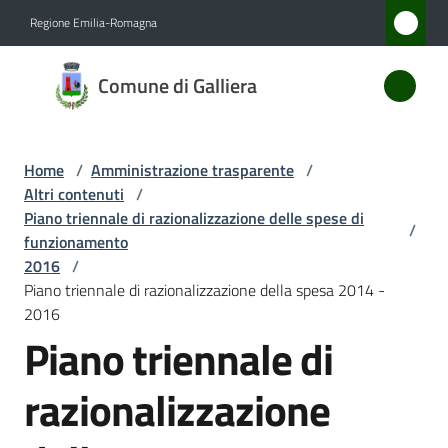
Vai al contenuto
Vai alla navigazione
Vai al footer
Regione Emilia-Romagna
Comune
Comune di Galliera
di
Galliera
Home
/
Amministrazione trasparente
/
Altri contenuti
/
Amministrazione
Piano triennale di razionalizzazione delle spese di
/
Menu selezionato
funzionamento
2016
/
Novità
Piano triennale di razionalizzazione della spesa 2014 -
2016
Servizi
Piano triennale di
Vivere
razionalizzazione
Galliera