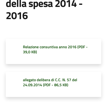
della spesa 2014 -
2016
Amministrazione
Trasparente
Menu selezionato
Tutti
gli
Relazione consuntiva anno 2016
(
PDF
-
argomenti...
39,0 KB
)
Seguici
su
allegato delibera di C.C. N. 57 del
24.09.2014
(
PDF
-
86,5 KB
)