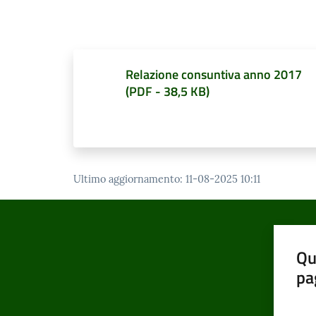
Relazione consuntiva anno 2017
(
PDF
-
38,5 KB
)
Ultimo aggiornamento
:
11-08-2025 10:11
Qu
pa
Valut