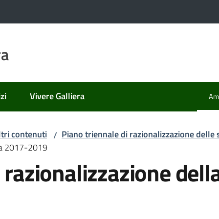
ra
zi
Vivere Galliera
Amm
Men
ltri contenuti
Piano triennale di razionalizzazione dell
/
esa 2017-2019
i razionalizzazione del