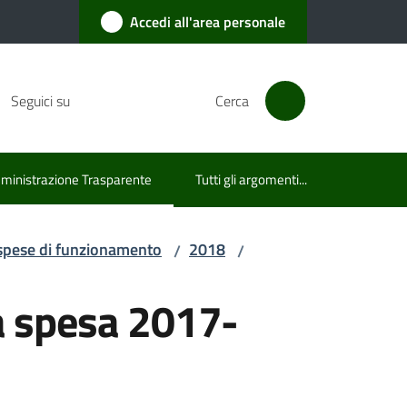
Accedi all'area personale
Seguici su
Cerca
inistrazione Trasparente
Tutti gli argomenti...
u selezionato
e spese di funzionamento
2018
/
/
la spesa 2017-