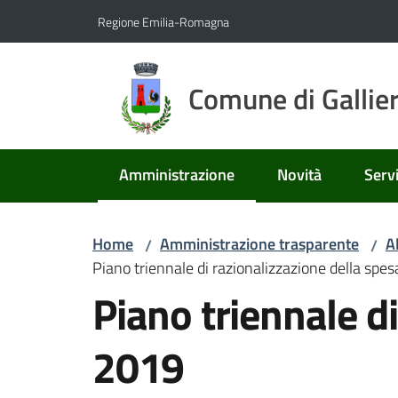
Vai al contenuto
Vai alla navigazione
Vai al footer
Regione Emilia-Romagna
Comune di Gallie
Amministrazione
Novità
Servi
Menu selezionato
Home
Amministrazione trasparente
A
/
/
Piano triennale di razionalizzazione della sp
Piano triennale d
2019