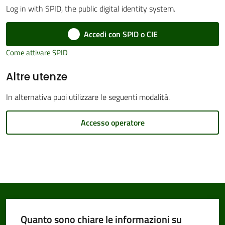
Log in with SPID, the public digital identity system.
Accedi con SPID o CIE
Amministrazione
Come attivare SPID
Trasparente
Menu selezionato
Altre utenze
Tutti
In alternativa puoi utilizzare le seguenti modalità.
gli
argomenti...
Accesso operatore
Seguici
su
Quanto sono chiare le informazioni su