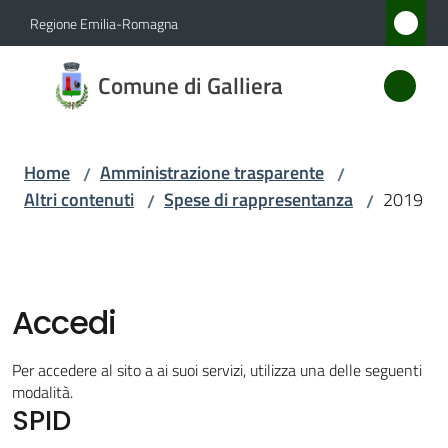
Vai al contenuto
Vai alla navigazione
Vai al footer
Regione Emilia-Romagna
Comune
Comune di Galliera
di
Galliera
Home
Amministrazione trasparente
/
/
Altri contenuti
Spese di rappresentanza
2019
/
/
Amministrazione
Menu selezionato
Novità
Accedi
Servizi
Per accedere al sito a ai suoi servizi, utilizza una delle seguenti
Vivere
modalità.
SPID
Galliera