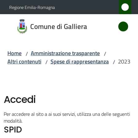
Vai al contenuto
Vai alla navigazione
Vai al footer
Regione Emilia-Romagna
Comune
Comune di Galliera
di
Galliera
Home
Amministrazione trasparente
/
/
Altri contenuti
Spese di rappresentanza
2023
/
/
Amministrazione
Menu selezionato
Novità
Accedi
Servizi
Per accedere al sito a ai suoi servizi, utilizza una delle seguenti
Vivere
modalità.
SPID
Galliera