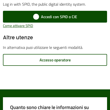
Log in with SPID, the public digital identity system.
Accedi con SPID o CIE
Amministrazione
Come attivare SPID
Trasparente
Menu selezionato
Altre utenze
Tutti
In alternativa puoi utilizzare le seguenti modalità.
gli
argomenti...
Accesso operatore
Seguici
su
Quanto sono chiare le informazioni su