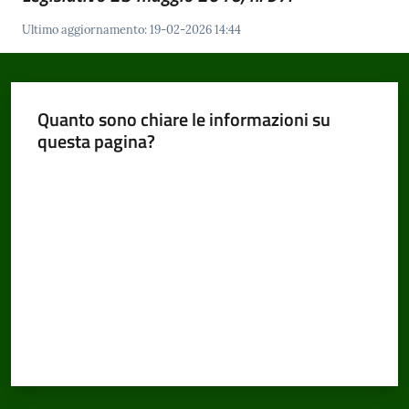
Ultimo aggiornamento
:
19-02-2026 14:44
Amministrazione
Trasparente
Quanto sono chiare le informazioni su
Menu selezionato
questa pagina?
Tutti
gli
Valuta da 1 a 5 stelle
argomenti...
Seguici
su