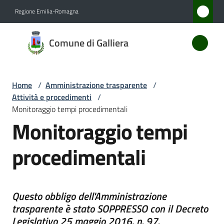
Vai al contenuto
Vai alla navigazione
Vai al footer
Regione Emilia-Romagna
Comune
Comune di Galliera
di
Galliera
Home
/
Amministrazione trasparente
/
Attività e procedimenti
/
Amministrazione
Monitoraggio tempi procedimentali
Menu selezionato
Monitoraggio tempi
Novità
procedimentali
Servizi
Vivere
Questo obbligo dell'Amministrazione
Galliera
trasparente è stato SOPPRESSO con il Decreto
Legislativo 25 maggio 2016, n. 97.