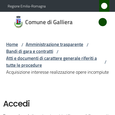
Vai al contenuto
Vai alla navigazione
Vai al footer
Regione Emilia-Romagna
Comune
Comune di Galliera
di
Galliera
Home
Amministrazione trasparente
/
/
Bandi di gara e contratti
/
Amministrazione
Atti e documenti di carattere generale riferiti a
/
Menu selezionato
tutte le procedure
Novità
Acquisizione interesse realizzazione opere incompiute
Servizi
Vivere
Accedi
Galliera