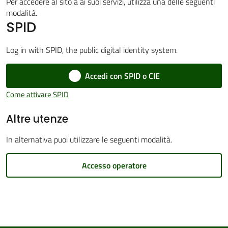
Per accedere al sito a ai suoi servizi, utilizza una delle seguenti
modalità.
SPID
Amministrazione
Log in with SPID, the public digital identity system.
Trasparente
Menu selezionato
Accedi con SPID o CIE
Tutti
Come attivare SPID
gli
Altre utenze
argomenti...
In alternativa puoi utilizzare le seguenti modalità.
Seguici
Accesso operatore
su