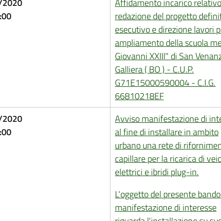
/2020
Affidamento incarico relativo
:00
redazione del progetto defini
esecutivo e direzione lavori p
ampliamento della scuola me
Giovanni XXIII" di San Venanz
Galliera ( BO ) - C.U.P.
G71E15000590004 - C.I.G.
66810218EF
/2020
Avviso manifestazione di int
:00
al fine di installare in ambito
urbano una rete di rifornime
capillare per la ricarica di veic
elettrici e ibridi plug-in.
L'oggetto del presente bando
manifestazione di interesse
riguarda l'installazione su su