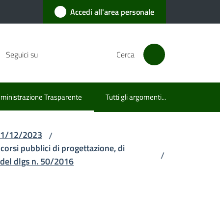
Accedi all'area personale
Seguici su
Cerca
inistrazione Trasparente
Tutti gli argomenti...
u selezionato
l 31/12/2023
/
ncorsi pubblici di progettazione, di
/
5 del dlgs n. 50/2016