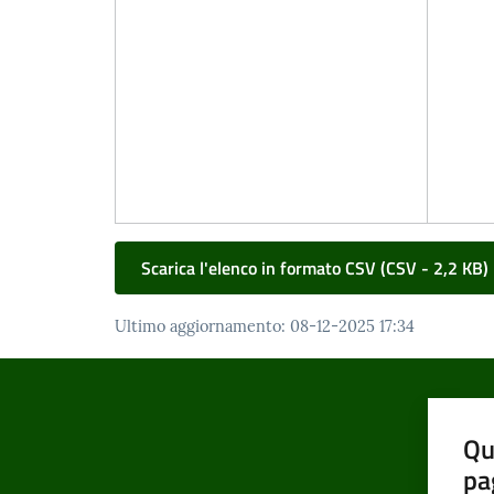
Scarica l'elenco in formato CSV
(
CSV
-
2,2 KB
)
Ultimo aggiornamento
:
08-12-2025 17:34
Qu
pa