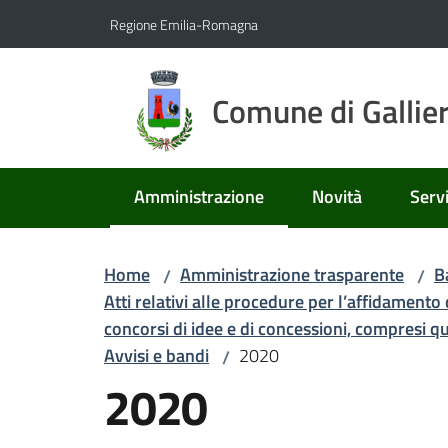
Vai al contenuto
Vai alla navigazione
Vai al footer
Regione Emilia-Romagna
Comune di Gallie
Amministrazione
Novità
Servi
Menu selezionato
Home
Amministrazione trasparente
B
/
/
Atti relativi alle procedure per l’affidamento d
concorsi di idee e di concessioni, compresi que
Avvisi e bandi
2020
/
2020