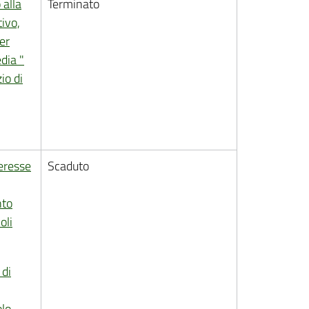
 alla
Terminato
tivo,
er
dia "
io di
eresse
Scaduto
nto
oli
 di
olo