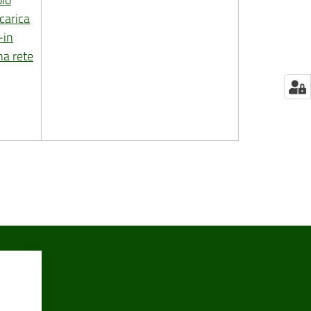
icarica
g-in
na rete