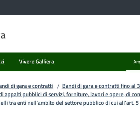
ra
zi
Vivere Galliera
Amm
Men
andi di gara e contratti
Bandi di gara e contratti fino a
/
i appalti pubblici di servizi, forniture, lavori e opere, di co
lli tra enti nell'ambito del settore pubblico di cui all'art. 