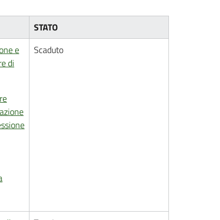
STATO
ione e
Scaduto
e di
re
tazione
essione
a