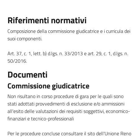
Riferimenti normativi
Amministrazione
Composizione della commissione giudicatrice e i curricula dei
Trasparente
suoi componenti.
Menu selezionato
Tutti
Art. 37, c. 1, lett. b) d.lgs. n. 33/2013 e art. 29, c. 1, d.lgs. n.
gli
50/2016.
argomenti...
Documenti
Commissione giudicatrice
Seguici
Non risultano in corso procedure di gara per le quali sono
su
stati adottati provvedimenti di esclusione e/o ammissioni
all'esito delle valutazioni dei requisiti soggettivi, economico-
finanziari e tecnico-professionali
Per le procedure concluse consultare il sito dell'Unione Reno