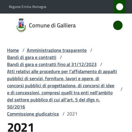
Vai al contenuto
Vai alla navigazione
Vai al footer
Regione Emilia-Romagna
Comune
Comune di Galliera
di
Galliera
Home
/
Amministrazione trasparente
/
Bandi di gara e contratti
/
Amministrazione
Bandi di gara e contratti fino al 31/12/2023
/
Menu selezionato
Atti relativi alle procedure per l’affidamento di appalti
pubblici di servizi, forniture, lavori e opere, di
Novità
concorsi pubblici di progettazione, di concorsi di idee
/
e di concessioni, compresi quelli tra enti nell'ambito
Servizi
del settore pubblico di cui all'art. 5 del dlgs n.
50/2016
Vivere
Commissione giudicatrice
/
2021
Galliera
2021