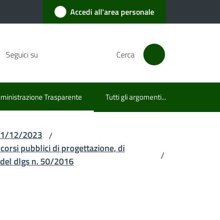
Accedi all'area personale
Seguici su
Cerca
inistrazione Trasparente
Tutti gli argomenti...
u selezionato
l 31/12/2023
/
ncorsi pubblici di progettazione, di
/
5 del dlgs n. 50/2016