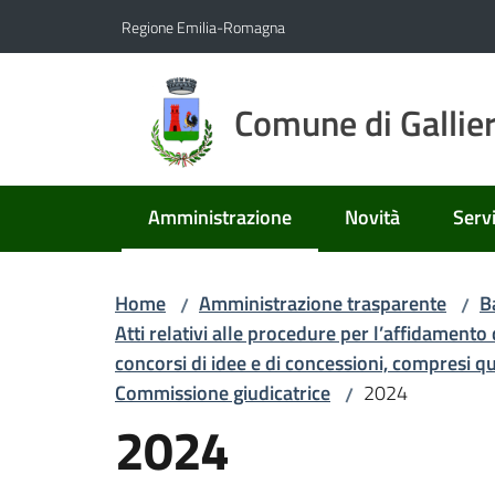
Vai al contenuto
Vai alla navigazione
Vai al footer
Regione Emilia-Romagna
Comune di Gallie
Amministrazione
Novità
Servi
Menu selezionato
Home
Amministrazione trasparente
B
/
/
Atti relativi alle procedure per l’affidamento d
concorsi di idee e di concessioni, compresi que
Commissione giudicatrice
2024
/
2024