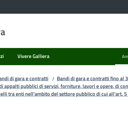
ra
zi
Vivere Galliera
Amm
Men
andi di gara e contratti
Bandi di gara e contratti fino a
/
i appalti pubblici di servizi, forniture, lavori e opere, di co
lli tra enti nell'ambito del settore pubblico di cui all'art. 