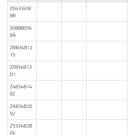
Z043345E
8B
50888056
BA
ZBB34B12
15
ZF834B13
D1
Z4834B14
6C
ZA834B20
92
Z5334B2B
FA