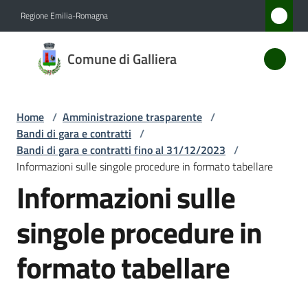
Vai al contenuto
Vai alla navigazione
Vai al footer
Regione Emilia-Romagna
Comune
Comune di Galliera
di
Galliera
Home
/
Amministrazione trasparente
/
Bandi di gara e contratti
/
Amministrazione
Bandi di gara e contratti fino al 31/12/2023
/
Menu selezionato
Informazioni sulle singole procedure in formato tabellare
Informazioni sulle
Novità
singole procedure in
Servizi
formato tabellare
Vivere
Galliera