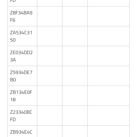
FD
Z8F34BA9
F6
ZA534C31
50
ZE034DD2
3A
Z5934DE7
B0
ZB134E0F
18
Z23340BC
FD
ZB934E4C