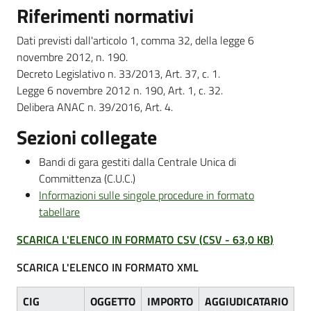
Riferimenti normativi
Dati previsti dall'articolo 1, comma 32, della legge 6
Amministrazione
novembre 2012, n. 190.
Trasparente
Decreto Legislativo n. 33/2013, Art. 37, c. 1.
Menu selezionato
Legge 6 novembre 2012 n. 190, Art. 1, c. 32.
Delibera ANAC n. 39/2016, Art. 4.
Tutti
gli
Sezioni collegate
argomenti...
Bandi di gara gestiti dalla Centrale Unica di
Committenza (C.U.C.)
Informazioni sulle singole procedure in formato
Seguici
tabellare
su
SCARICA L'ELENCO IN FORMATO CSV
(
CSV
-
63,0 KB
)
SCARICA L'ELENCO IN FORMATO XML
CIG
OGGETTO
IMPORTO
AGGIUDICATARIO