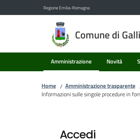
Vai al contenuto
Vai alla navigazione
Vai al footer
Regione Emilia-Romagna
Comune di Gall
Amministrazione
Novità
S
Menu selezionato
Home
Amministrazione trasparente
/
Informazioni sulle singole procedure in for
Accedi