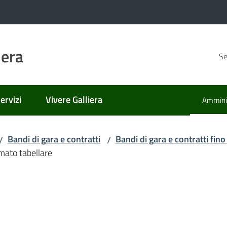
iera
Se
ervizi
Vivere Galliera
Amminis
Menu se
Bandi di gara e contratti
Bandi di gara e contratti fi
/
/
mato tabellare