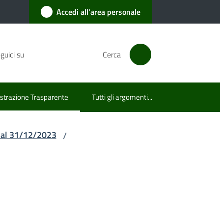
Accedi all'area personale
guici su
Cerca
trazione Trasparente
Tutti gli argomenti...
lezionato
no al 31/12/2023
/